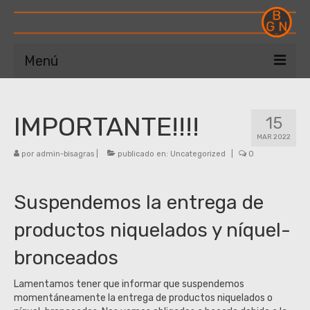
Menú
Bienvenidos a BGN
IMPORTANTE!!!!
15
Catálogo
MAR 2022
Contacto
por
admin-bisagras
|
publicado en:
Uncategorized
|
0
Pedidos
Suspendemos la entrega de
productos niquelados y níquel-
bronceados
Lamentamos tener que informar que suspendemos
momentáneamente la entrega de productos niquelados o